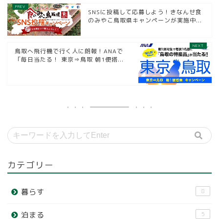
SNSに投稿して応募しよう！きなんせ食
のみやこ鳥取県キャンペーンが実施中...
鳥取へ飛行機で行く人に朗報！ANAで
「毎日当たる！ 東京⇒鳥取 朝1便搭...
カテゴリー
暮らす
8
泊まる
5