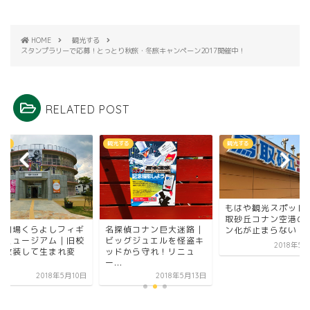
HOME
観光する
スタンプラリーで応募！とっとり秋旅・冬旅キャンペーン2017開催中！
RELATED POST
する
観光する
観光する
もはや観光スポット
取砂丘コナン空港の
形劇場くらよしフィギ
名探偵コナン巨大迷路｜
ン化が止まらない！
アミュージアム｜旧校
ビッグジュエルを怪盗キ
2018年5
を改装して生まれ変
ッドから守れ！リニュ
.
ー...
2018年5月10日
2018年5月13日