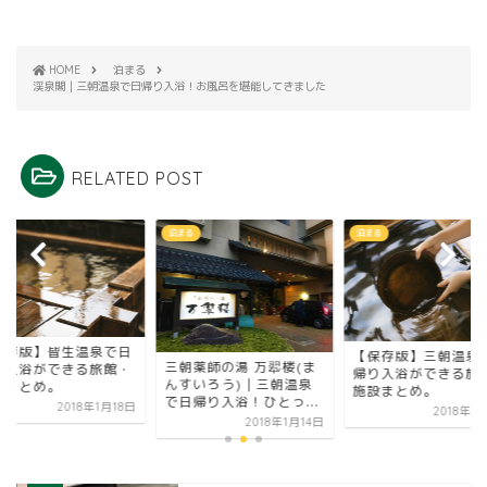
HOME
泊まる
渓泉閣｜三朝温泉で日帰り入浴！お風呂を堪能してきました
RELATED POST
る
泊まる
泊まる
【保存版】皆生温泉
【保存版】三朝温泉で日
朝薬師の湯 万翆楼(ま
帰り入浴ができる旅
帰り入浴ができる旅館・
すいろう)｜三朝温泉
施設まとめ。
施設まとめ。
日帰り入浴！ひとっ...
2018年1
2018年1月16日
2018年1月14日