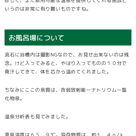
珍しく、また飲用可能な温泉を提供してくれる施設と
いうのは非常に有り難いものですね。
お風呂場について
流石に浴槽内は撮影NGなので、お見せ出来ないのは残
念。けど入ってみると、やはり入ってものの１０分で
発汗してきて、体を芯から温めてくれました。
ちなみにここの泉質は、含弱放射能ーナトリウムー塩
化物泉。
温泉分析表も見てみました。
源泉温度は６５．９℃。溶存物質は、約１．４ｇ/ｋ