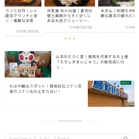
ストラン三日月｜レト
洋食屋 あかね屋｜倉吉白
あき山｜料理も中庭
な街倉吉でランチと言
壁土蔵群からすぐ近くに
敵な倉吉の隠れた名
ばここ！素敵な洋食
あるお店でジューシー...
.
2018年5月29日
2018年
2018年5月30日
山本おたふく堂｜鳥取を代表するお土産
「ふろしきまんじゅう」の販売店に行
っ...
もはや観光スポット！鳥取砂丘コナン空
港のコナン化が止まらない！