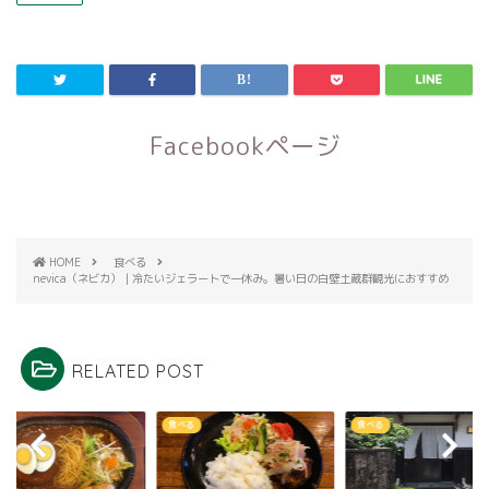
Facebookページ
HOME
食べる
nevica（ネビカ）｜冷たいジェラートで一休み。暑い日の白壁土蔵群観光におすすめ
RELATED POST
る
食べる
食べる