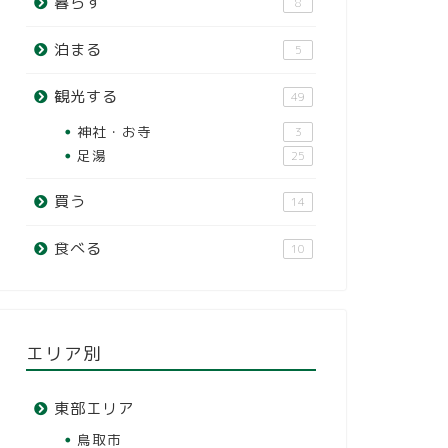
暮らす
8
泊まる
5
観光する
49
神社・お寺
3
足湯
25
買う
14
食べる
10
エリア別
東部エリア
鳥取市