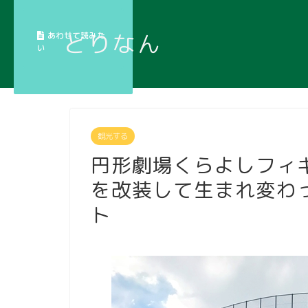
あわせて読みた
とりなん
い
観光する
円形劇場くらよしフィ
を改装して生まれ変わ
ト