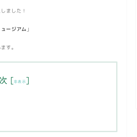
生しました！
ミュージアム
」
います。
次
[
]
非表示